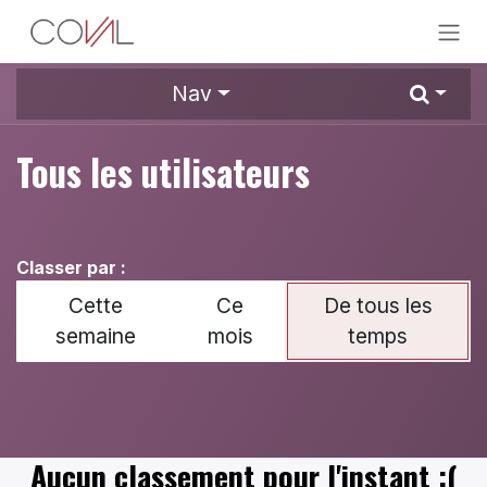
Se rendre au contenu
Nav
Tous les utilisateurs
Classer par :
Cette
Ce
De tous les
semaine
mois
temps
Aucun classement pour l'instant :(