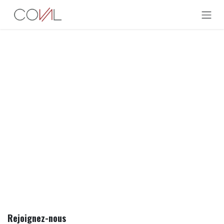
Se rendre au contenu
Rejoignez-nous